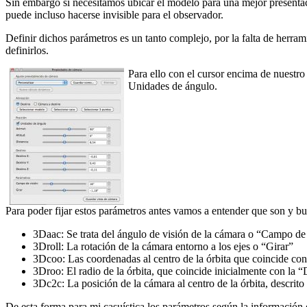
Sin embargo si necesitamos ubicar el modelo para una mejor presentaci
puede incluso hacerse invisible para el observador.
Definir dichos parámetros es un tanto complejo, por la falta de herra
definirlos.
Para ello con el cursor encima de nuest
Unidades de ángulo.
Para poder fijar estos parámetros antes vamos a entender que son y b
3Daac: Se trata del ángulo de visión de la cámara o “Campo de
3Droll: La rotación de la cámara entorno a los ejes o “Girar”
3Dcoo: Las coordenadas al centro de la órbita que coincide c
3Droo: El radio de la órbita, que coincide inicialmente con la “
3Dc2c: La posición de la cámara al centro de la órbita, descrit
De esta forma para mi casuística los parámetros según la información 