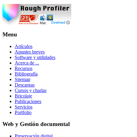
Menu
Artículos
Apuntes breves
Software y utilidades
Acerca de ...
Recursos
Bibliografía
Sitemap
Descargas
Cursos y charlas
Bricolaje
Publicaciones
Servicios
Portfolio
Web y Gestión documental
Preservación digital