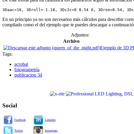
3Daac=16, 3Droll=-1.18, 3Dc2c=0 8.54 0, 3Droo=8.54, 3Dc
En un principio ya no son necesarios más cálculos para describir 
compilado como el del ejemplo que te puedes descargar a continuaci
Adjuntos:
Archivo
Ejemplo de 3D 
Tags:
acrobat
fotogrametría
publicacion 3d
Social
Facebook
Linkedin
Twitter
Instragram