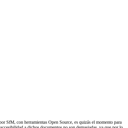
n por SfM, con herramientas Open Source, es quizás el momento para
 accesibilidad a dichos documentos no son demasiadas, ya que por lo