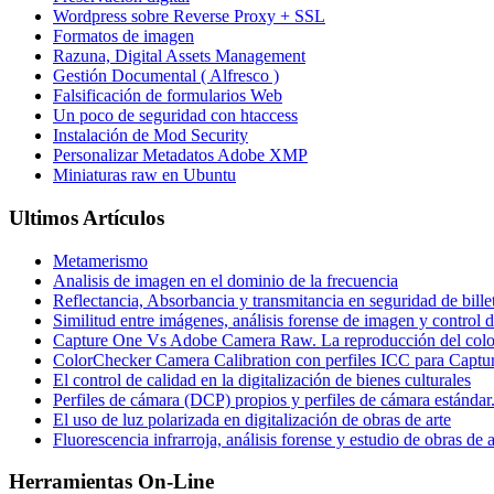
Wordpress sobre Reverse Proxy + SSL
Formatos de imagen
Razuna, Digital Assets Management
Gestión Documental ( Alfresco )
Falsificación de formularios Web
Un poco de seguridad con htaccess
Instalación de Mod Security
Personalizar Metadatos Adobe XMP
Miniaturas raw en Ubuntu
Ultimos Artículos
Metamerismo
Analisis de imagen en el dominio de la frecuencia
Reflectancia, Absorbancia y transmitancia en seguridad de bille
Similitud entre imágenes, análisis forense de imagen y control d
Capture One Vs Adobe Camera Raw. La reproducción del colo
ColorChecker Camera Calibration con perfiles ICC para Captu
El control de calidad en la digitalización de bienes culturales
Perfiles de cámara (DCP) propios y perfiles de cámara estándar
El uso de luz polarizada en digitalización de obras de arte
Fluorescencia infrarroja, análisis forense y estudio de obras de a
Herramientas On-Line