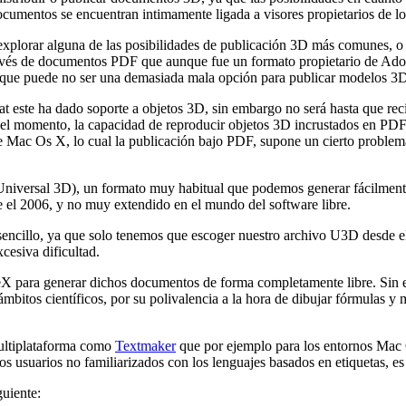
documentos se encuentran intimamente ligada a visores propietarios de 
 explorar alguna de las posibilidades de publicación 3D más comunes, o 
través de documentos PDF que aunque fue un formato propietario de Ado
o que puede no ser una demasiada mala opción para publicar modelos 3
t este ha dado soporte a objetos 3D, sin embargo no será hasta que re
el momento, la capacidad de reproducir objetos 3D incrustados en PDFs 
 Mac Os X, lo cual la publicación bajo PDF, supone un cierto problema 
D (Universal 3D), un formato muy habitual que podemos generar fácilme
 el 2006, y no muy extendido en el mundo del software libre.
illo, ya que solo tenemos que escoger nuestro archivo U3D desde el
cesiva dificultad.
LaTeX para generar dichos documentos de forma completamente libre. Sin
bitos científicos, por su polivalencia a la hora de dibujar fórmulas y m
multiplataforma como
Textmaker
que por ejemplo para los entornos Mac
 usuarios no familiarizados con los lenguajes basados en etiquetas, es 
uiente: