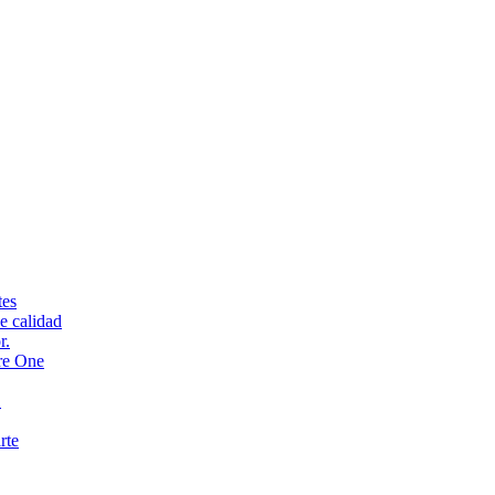
tes
e calidad
r.
re One
.
rte