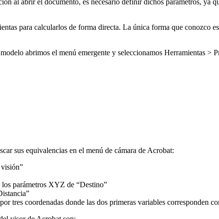
ón al abrir el documento, es necesario definir dichos parámetros, ya q
mientas para calcularlos de forma directa. La única forma que conozco e
ro modelo abrimos el menú emergente y seleccionamos Herramientas > P
uscar sus equivalencias en el menú de cámara de Acrobat:
 visión”
on los parámetros XYZ de “Destino”
Distancia”
o por tres coordenadas donde las dos primeras variables corresponden c
del visor de Acrobat son: