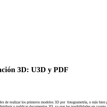
ación 3D: U3D y PDF
ades de realizar los primeros modelos 3D por fotogrametría, o más bie
tribuir o publicar documentos 3D, ya que las posibilidades en cuanto