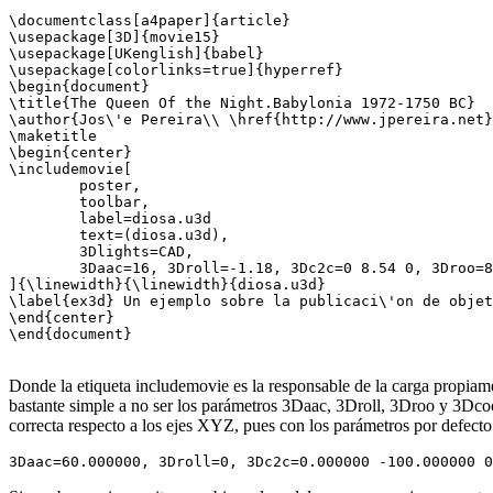
\documentclass[a4paper]{article}

\usepackage[3D]{movie15}

\usepackage[UKenglish]{babel}

\usepackage[colorlinks=true]{hyperref} 

\begin{document}

\title{The Queen Of the Night.Babylonia 1972-1750 BC}

\author{Jos\'e Pereira\\ \href{http://www.jpereira.net}
\maketitle

\begin{center}

\includemovie[

        poster,

        toolbar,

        label=diosa.u3d

        text=(diosa.u3d),

        3Dlights=CAD,

        3Daac=16, 3Droll=-1.18, 3Dc2c=0 8.54 0, 3Droo=8
]{\linewidth}{\linewidth}{diosa.u3d}

\label{ex3d} Un ejemplo sobre la publicaci\'on de objet
\end{center}

\end{document}

Donde la etiqueta includemovie es la responsable de la carga propiame
bastante simple a no ser los parámetros 3Daac, 3Droll, 3Droo y 3Dcoo 
correcta respecto a los ejes XYZ, pues con los parámetros por defecto 
3Daac=60.000000, 3Droll=0, 3Dc2c=0.000000 -100.000000 0