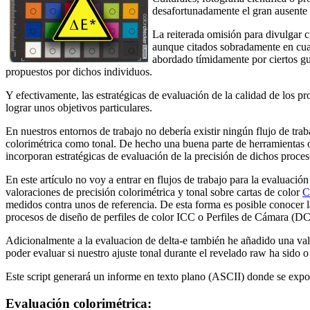
desafortunadamente el gran ausente 
La reiterada omisión para divulgar c
aunque citados sobradamente en cualq
abordado tímidamente por ciertos gur
propuestos por dichos individuos.
Y efectivamente, las estratégicas de evaluación de la calidad de los p
lograr unos objetivos particulares.
En nuestros entornos de trabajo no debería existir ningún flujo de tra
colorimétrica como tonal. De hecho una buena parte de herramientas or
incorporan estratégicas de evaluación de la precisión de dichos proces
En este artículo no voy a entrar en flujos de trabajo para la evaluac
valoraciones de precisión colorimétrica y tonal sobre cartas de color
C
medidos contra unos de referencia. De esta forma es posible conocer la 
procesos de diseño de perfiles de color ICC o Perfiles de Cámara (DC
Adicionalmente a la evaluacion de delta-e también he añadido una valor
poder evaluar si nuestro ajuste tonal durante el revelado raw ha sido o
Este script generará un informe en texto plano (ASCII) donde se expon
Evaluación colorimétrica: