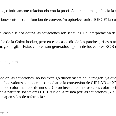
los, e íntimamente relacionado con la precisión de una imagen hacia la e
ciones entorno a la función de conversión optoelectrónica (OECF) la cua
l caso que nos ocupa las ecuaciones son sencillas. La interpretación de 
arche de la Colorchecker, pero en este caso sólo de los parches grises o ne
imagen digital. Estos valores son generados a partir de los valores RGB
ida en gamma:
en las ecuaciones, no los extraigo directamente de la imagen, ya que 
dichos valores son obtenidos mediante la conversión de CIELAB -> 
os datos colorimétricos de nuestra Colorchecker, como los datos colorimé
nida a partir de los valores CIELAB de la misma por las ecuaciones (Y e
 imagen y los de referencia :
erencia.