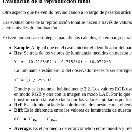
Evaluación de la reproducción tonal
Otro aspecto que he venido reivindicando a lo largo de pasados artícu
Las evaluaciones de la reproducción tonal se hacen a través de valora
ciertos niveles de iluminación.
Existen numerosas estrategias para dichos cálculos, sin embargo para e
Sample
: Al igual que en el caso anterior el identificador del p
Res
: Se trata de los valores de luminancia medidos en nuestra 
Y  =  (0.2126*R) + (0.7152*G) + (0.0722*B)
La luminancia estándard, o del observador necesita ser correg
g
Y’ = (Y / 255 )
Donde g es la gamma, habitualmente 2.2. Los valores RGB usado 
en modo RGB y otra con la imagen en modo LAB. Por lo que 
transformación la realizo tanto por los valores aportados por l
Ref
: Es la luminancia de la colorimetría de nuestra carta, obte
Diff
: Es la diferencia entre los valores de luminancia de nuestra
dY’ = Y’
 - Y’
Ref
Res
Average
: Es el promedio de error cometido entre muestra y ref