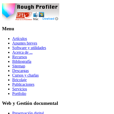
Menu
Artículos
Apuntes breves
Software y utilidades
Acerca de ...
Recursos
Bibliografía
Sitemap
Descargas
Cursos y charlas
Bricolaje
Publicaciones
Servicios
Portfolio
Web y Gestión documental
Preservación digital