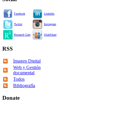
Facebook
Linkedin
Twitter
Instragram
Research Gate
SlideShare
RSS
Imagen Digital
Web y Gestión
documental
Todos
Bibliografía
Donate