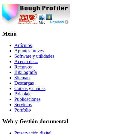
Menu
Artículos
Apuntes breves
Software y utilidades
Acerca de ...
Recursos
Bibliografía
Sitemap
Descargas
Cursos y charlas
Bricolaje
Publicaciones
Servicios
Portfolio
Web y Gestión documental
Preservación digital