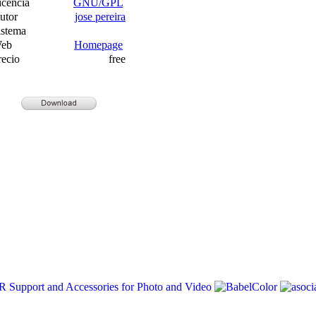
icencia
GNU/GPL
utor
jose pereira
istema
eb
Homepage
recio
free