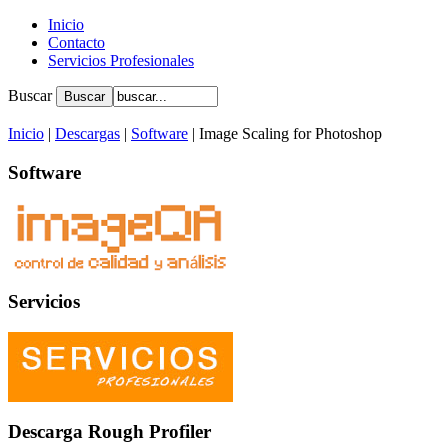
Inicio
Contacto
Servicios Profesionales
Buscar
Inicio
|
Descargas
|
Software
| Image Scaling for Photoshop
Software
Servicios
Descarga Rough Profiler