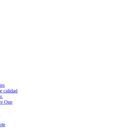
tes
e calidad
r.
re One
.
rte