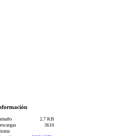
nformación
amaño
2.7 KB
escargas
3610
dioma