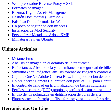
Wordpress sobre Reverse Proxy + SSL
Formatos de imagen
Razuna, Digital Assets Management
Gestión Documental ( Alfresco )
Falsificación de formularios Web
Un poco de seguridad con htaccess
Instalación de Mod Security
Personalizar Metadatos Adobe XMP
Miniaturas raw en Ubuntu
Ultimos Artículos
Metamerismo
Analisis de imagen en el dominio de la frecuencia
Reflectancia, Absorbancia y transmitancia en seguridad de bille
Similitud entre imágenes, análisis forense de imagen y control d
Capture One Vs Adobe Camera Raw. La reproducción del colo
ColorChecker Camera Calibration con perfiles ICC para Captu
El control de calidad en la digitalización de bienes culturales
Perfiles de cámara (DCP) propios y perfiles de cámara estándar
El uso de luz polarizada en digitalización de obras de arte
Fluorescencia infrarroja, análisis forense y estudio de obras de a
Herramientas On-Line